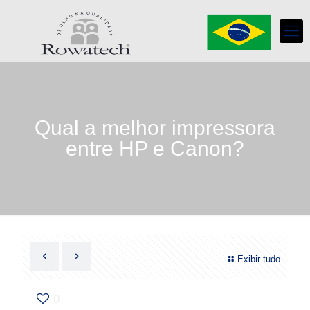
Qual a melhor impressora
entre HP e Canon?
Exibir tudo
0