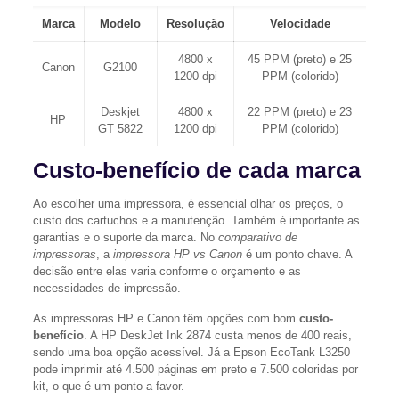
Marca
Modelo
Resolução
Velocidade
4800 x
45 PPM (preto) e 25
Canon
G2100
1200 dpi
PPM (colorido)
Deskjet
4800 x
22 PPM (preto) e 23
HP
GT 5822
1200 dpi
PPM (colorido)
Custo-benefício de cada marca
Ao escolher uma impressora, é essencial olhar os preços, o
custo dos cartuchos e a manutenção. Também é importante as
garantias e o suporte da marca. No
comparativo de
impressoras
, a
impressora HP vs Canon
é um ponto chave. A
decisão entre elas varia conforme o orçamento e as
necessidades de impressão.
As impressoras HP e Canon têm opções com bom
custo-
benefício
. A HP DeskJet Ink 2874 custa menos de 400 reais,
sendo uma boa opção acessível. Já a Epson EcoTank L3250
pode imprimir até 4.500 páginas em preto e 7.500 coloridas por
kit, o que é um ponto a favor.