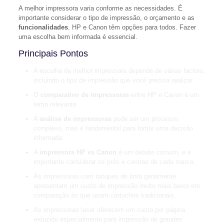
A melhor impressora varia conforme as necessidades. É
importante considerar o tipo de impressão, o orçamento e as
funcionalidades
. HP e Canon têm opções para todos. Fazer
uma escolha bem informada é essencial.
Principais Pontos
A escolha da melhor impressora depende de várias factors,
incluindo o tipo de impressão que você precisa realizar.
O
comparativo de impressoras
entre HP e Canon é um
tema relevante.
A
análise de impressoras
pode ser um processo
complexo, mas é fundamental para tomar uma decisão
informada.
A
impressora HP vs Canon
é um debate comum, e é
importante considerar os prós e contras de cada marca.
As impressoras com tanques de tinta geralmente
apresentam um custo de impressão muito mais baixo em
comparação às que usam cartuchos tradicionais.
As impressoras laser oferecem um custo por página
reduzido especialmente para impressão de grandes