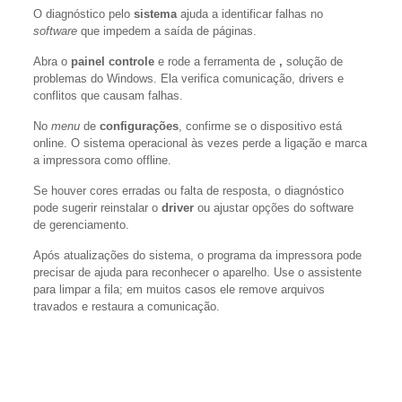
O diagnóstico pelo
sistema
ajuda a identificar falhas no
software
que impedem a saída de páginas.
Abra o
painel controle
e rode a ferramenta de
,
solução de
problemas do Windows. Ela verifica comunicação, drivers e
conflitos que causam falhas.
No
menu
de
configurações
, confirme se o dispositivo está
online. O sistema operacional às vezes perde a ligação e marca
a impressora como offline.
Se houver cores erradas ou falta de resposta, o diagnóstico
pode sugerir reinstalar o
driver
ou ajustar opções do software
de gerenciamento.
Após atualizações do sistema, o programa da impressora pode
precisar de ajuda para reconhecer o aparelho. Use o assistente
para limpar a fila; em muitos casos ele remove arquivos
travados e restaura a comunicação.
“Executar a solução de problemas frequentemente resolve
casos simples sem intervenção técnica.”