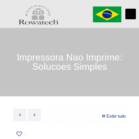
Impressora Nao Imprime:
Solucoes Simples
Exibir tudo
0