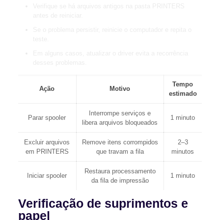
Verifique se há arquivos antigos na pasta PRINTERS
antes de reiniciar.
Se o problema persistir, reinicie o computador e repita o
teste.
Em alguns casos, atualizar o driver evita a recorrência
desses problemas.
Tempo
Ação
Motivo
estimado
Interrompe serviços e
Parar spooler
1 minuto
libera arquivos bloqueados
Excluir arquivos
Remove itens corrompidos
2–3
em PRINTERS
que travam a fila
minutos
Restaura processamento
Iniciar spooler
1 minuto
da fila de impressão
Verificação de suprimentos e
papel