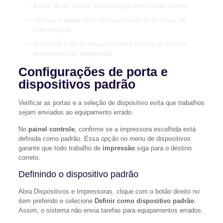
Baixar driver no site fabricante garante versão correta.
Verificar a
porta
USB no Gerenciador evita falhas de
comunicação.
Reinstalar o driver frequentemente resolve problemas
persistentes de
impressão
.
Configurações de porta e
dispositivos padrão
Verificar as portas e a seleção de dispositivo evita que trabalhos
sejam enviados ao equipamento errado.
No
painel controle
, confirme se a impressora escolhida está
definida como padrão. Essa
opção
no
menu
de dispositivos
garante que todo trabalho de
impressão
siga para o destino
correto.
Definindo o dispositivo padrão
Abra Dispositivos e Impressoras, clique com o botão direito no
item preferido e selecione
Definir como dispositivo padrão
.
Assim, o sistema não envia tarefas para equipamentos errados.