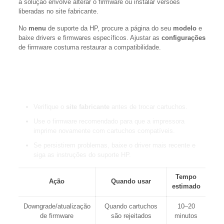
a solução envolve alterar o firmware ou instalar versões
liberadas no site fabricante.
No
menu
de suporte da HP, procure a página do seu
modelo
e
baixe drivers e firmwares específicos. Ajustar as
configurações
de firmware costuma restaurar a compatibilidade.
“Baixar o software correto no site do fabricante é o passo
mais seguro para evitar travamentos por cartuchos.”
Verifique o
site fabricante
antes de trocar cartuchos.
Use o firmware recomendado para que a impressora
imprime novamente com cartuchos compatíveis.
Se persistirem problemas, baixe o driver mais recente e
siga as instruções do suporte HP.
Tempo
Ação
Quando usar
estimado
Downgrade/atualização
Quando cartuchos
10–20
de firmware
são rejeitados
minutos