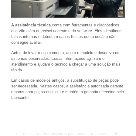
A assistência técnica
conta com ferramentas e diagnósticos
que vão além do
painel controle
e do software. Eles identificam
falhas internas e detectam danos físicos que o usuário não
consegue avaliar.
Antes de levar o equipamento, anote o modelo e descreva os
sintomas observados. Essas informações agilizam o
atendimento e ajudam o técnico a chegar a uma solução mais
rápida.
Em casos de modelos antigos, a substituição de peças pode
ser necessária. Nestes casos, a assistência autorizada garante
reparos com peças originais e mantém a garantia oferecida pelo
fabricante.
“Levar o aparelho a um centro credenciado evita consertos
inadequados e preserva a vida útil do equipamento.”
Consulte o
site fabricante
para encontrar endereços de