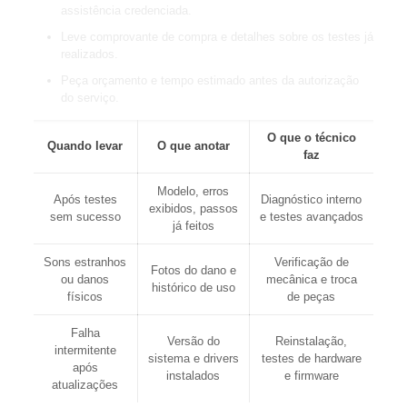
assistência credenciada.
Leve comprovante de compra e detalhes sobre os testes já
realizados.
Peça orçamento e tempo estimado antes da autorização
do serviço.
O que o técnico
Quando levar
O que anotar
faz
Modelo, erros
Após testes
Diagnóstico interno
exibidos, passos
sem sucesso
e testes avançados
já feitos
Sons estranhos
Verificação de
Fotos do dano e
ou danos
mecânica e troca
histórico de uso
físicos
de peças
Falha
Versão do
Reinstalação,
intermitente
sistema e drivers
testes de hardware
após
instalados
e firmware
atualizações