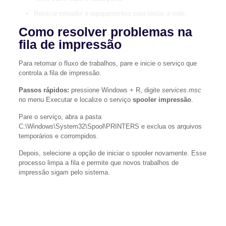
Reinicie roteador e equipamentos para testar a rede.
Como resolver problemas na
fila de impressão
Para retomar o fluxo de trabalhos, pare e inicie o serviço que
controla a fila de impressão.
Passos rápidos:
pressione Windows + R, digite
services.msc
no menu Executar e localize o serviço
spooler impressão
.
Pare o serviço, abra a pasta
C:\Windows\System32\Spool\PRINTERS e exclua os arquivos
temporários e corrompidos.
Depois, selecione a opção de iniciar o spooler novamente. Esse
processo limpa a fila e permite que novos trabalhos de
impressão sigam pelo sistema.
“Reiniciar o spooler frequentemente resolve travamentos
causados por arquivos corrompidos na fila.”