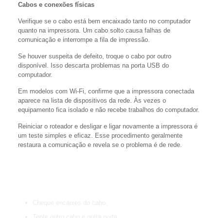
Cabos e conexões físicas
Verifique se o cabo está bem encaixado tanto no computador
quanto na impressora. Um cabo solto causa falhas de
comunicação e interrompe a fila de impressão.
Se houver suspeita de defeito, troque o cabo por outro
disponível. Isso descarta problemas na porta USB do
computador.
Em modelos com Wi‑Fi, confirme que a impressora conectada
aparece na lista de dispositivos da rede. Às vezes o
equipamento fica isolado e não recebe trabalhos do computador.
Reiniciar o roteador e desligar e ligar novamente a impressora é
um teste simples e eficaz. Esse procedimento geralmente
restaura a comunicação e revela se o problema é de rede.
“Trocar o cabo e reiniciar os aparelhos costuma resolver a
maioria dos casos.”
Cheque encaixes do cabo.
Tente outro cabo e outra porta.