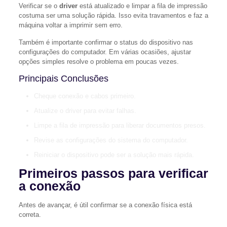
Verificar se o
driver
está atualizado e limpar a fila de impressão
costuma ser uma solução rápida. Isso evita travamentos e faz a
máquina voltar a imprimir sem erro.
Também é importante confirmar o status do dispositivo nas
configurações do computador. Em várias ocasiões, ajustar
opções simples resolve o problema em poucas vezes.
Principais Conclusões
Cheque conexão e cabos primeiro.
Atualize o driver para evitar falhas.
Limpe a fila de impressão para liberar documentos presos.
Revise as configurações do sistema do computador.
Reiniciar o dispositivo pode ser a solução mais rápida.
Primeiros passos para verificar
a conexão
Antes de avançar, é útil confirmar se a conexão física está
correta.