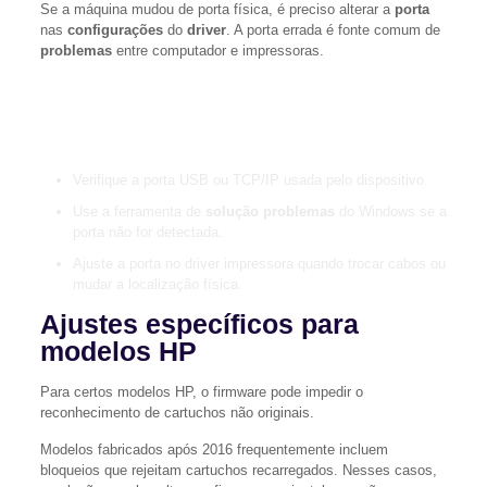
Se a máquina mudou de porta física, é preciso alterar a
porta
nas
configurações
do
driver
. A porta errada é fonte comum de
problemas
entre computador e impressoras.
“Ajustar a porta ativa no driver evita que o computador
envie dados para uma interface incorreta.”
Verifique a porta USB ou TCP/IP usada pelo dispositivo.
Use a ferramenta de
solução problemas
do Windows se a
porta não for detectada.
Ajuste a porta no driver impressora quando trocar cabos ou
mudar a localização física.
Ajustes específicos para
modelos HP
Para certos modelos HP, o firmware pode impedir o
reconhecimento de cartuchos não originais.
Modelos fabricados após 2016 frequentemente incluem
bloqueios que rejeitam cartuchos recarregados. Nesses casos,