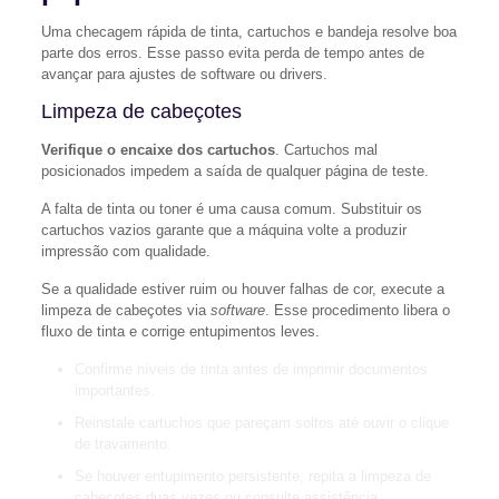
Uma checagem rápida de tinta, cartuchos e bandeja resolve boa
parte dos erros. Esse passo evita perda de tempo antes de
avançar para ajustes de software ou drivers.
Limpeza de cabeçotes
Verifique o encaixe dos cartuchos
. Cartuchos mal
posicionados impedem a saída de qualquer página de teste.
A falta de tinta ou toner é uma causa comum. Substituir os
cartuchos vazios garante que a máquina volte a produzir
impressão com qualidade.
Se a qualidade estiver ruim ou houver falhas de cor, execute a
limpeza de cabeçotes via
software
. Esse procedimento libera o
fluxo de tinta e corrige entupimentos leves.
Confirme níveis de tinta antes de imprimir documentos
importantes.
Reinstale cartuchos que pareçam soltos até ouvir o clique
de travamento.
Se houver entupimento persistente, repita a limpeza de
cabeçotes duas vezes ou consulte assistência.