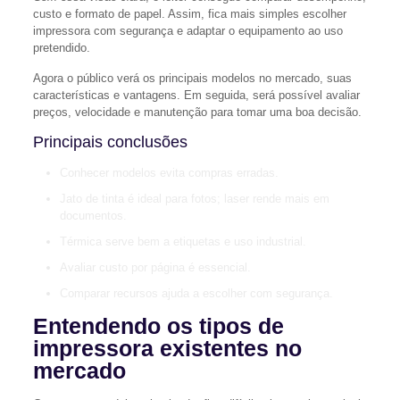
custo e formato de papel. Assim, fica mais simples escolher
impressora com segurança e adaptar o equipamento ao uso
pretendido.
Agora o público verá os principais modelos no mercado, suas
características e vantagens. Em seguida, será possível avaliar
preços, velocidade e manutenção para tomar uma boa decisão.
Principais conclusões
Conhecer modelos evita compras erradas.
Jato de tinta é ideal para fotos; laser rende mais em
documentos.
Térmica serve bem a etiquetas e uso industrial.
Avaliar custo por página é essencial.
Comparar recursos ajuda a escolher com segurança.
Entendendo os tipos de
impressora existentes no
mercado