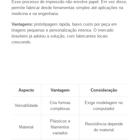
Esse processo de impressão não envolve papel. Em vez disso,
permite fabricar desde ferramentas simples até aplicações na
medicina e na engenharia.
Vantagens:
prototipagem rápida, baixo custo por peça em
tiragens pequenas e personalização intensa. O mercado
brasileiro já adotou a solução, com fabricantes locais
crescendo.
“Hoje é possível produzir peças funcionais em poucos
passos, ampliando possibilidades para projetos e pequenas
indústrias.”
Aspecto
Vantagem
Consideração
Cria formas
Exige modelagem no
Versatilidade
complexas
computador
Plásticos e
Resistência depende
Material
filamentos
do material
variados