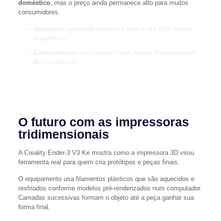
doméstico
, mas o preço ainda permanece alto para muitos
consumidores.
Vantagem:
qualidade superior à laser e até 90% menos
desperdício.
Consideração:
custo inicial maior; menor disponibilidade
de consumíveis.
“A cera sólida promete imprimir com alto brilho e reduzir o
lixo gerado por cartuchos.”
O futuro com as impressoras
tridimensionais
A Creality Ender-3 V3 Ke mostra como a impressora 3D virou
ferramenta real para quem cria protótipos e peças finais.
O equipamento usa filamentos plásticos que são aquecidos e
resfriados conforme modelos pré-renderizados num computador.
Camadas sucessivas formam o objeto até a peça ganhar sua
forma final.