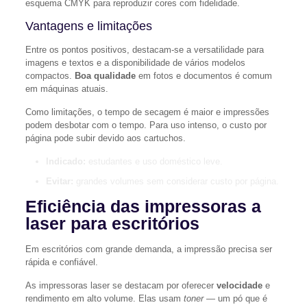
esquema CMYK para reproduzir cores com fidelidade.
Vantagens e limitações
Entre os pontos positivos, destacam-se a versatilidade para
imagens e textos e a disponibilidade de vários modelos
compactos.
Boa qualidade
em fotos e documentos é comum
em máquinas atuais.
Como limitações, o tempo de secagem é maior e impressões
podem desbotar com o tempo. Para uso intenso, o custo por
página pode subir devido aos cartuchos.
Indicado:
estudantes e uso doméstico leve.
Evitar:
grandes volumes sem considerar custo por página.
Eficiência das impressoras a
laser para escritórios
Em escritórios com grande demanda, a impressão precisa ser
rápida e confiável.
As impressoras laser se destacam por oferecer
velocidade
e
rendimento em alto volume. Elas usam
toner
— um pó que é