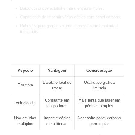
Baixo custo operacional e manutenção simples.
Capacidade de imprimir várias cópias com papel carbono.
Robustez para grande volume impressão em ambientes
industriais.
“Para quem precisa de resistência e impressão de várias
vias, a tecnologia por impacto segue insubstituível.”
Aspecto
Vantagem
Consideração
Barata e fácil de
Qualidade gráfica
Fita tinta
trocar
limitada
Constante em
Mais lenta que laser em
Velocidade
longos lotes
páginas simples
Uso em vias
Imprime cópias
Necessita papel carbono
múltiplas
simultâneas
para copiar