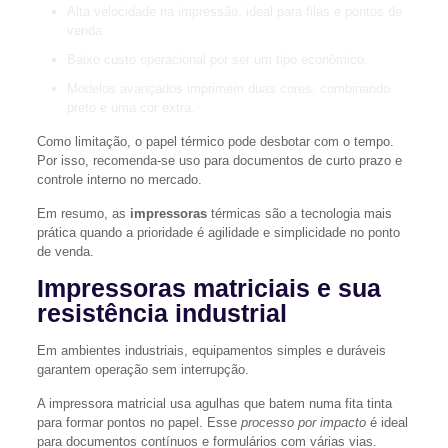
Alta velocidade na impressão, ideal para filas e pontos de
venda.
Baixo custo operacional por ser um tipo econômico.
Modelos avançados imprimem duas cores, combinando
preto e uma cor extra.
Como limitação, o papel térmico pode desbotar com o tempo.
Por isso, recomenda-se uso para documentos de curto prazo e
controle interno no mercado.
Em resumo, as
impressoras
térmicas são a tecnologia mais
prática quando a prioridade é agilidade e simplicidade no ponto
de venda.
Impressoras matriciais e sua
resistência industrial
Em ambientes industriais, equipamentos simples e duráveis
garantem operação sem interrupção.
A impressora matricial usa agulhas que batem numa fita tinta
para formar pontos no papel. Esse
processo por impacto
é ideal
para documentos contínuos e formulários com várias vias.