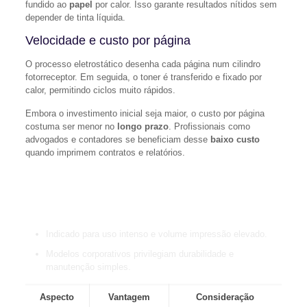
fundido ao
papel
por calor. Isso garante resultados nítidos sem
depender de tinta líquida.
Velocidade e custo por página
O processo eletrostático desenha cada página num cilindro
fotorreceptor. Em seguida, o toner é transferido e fixado por
calor, permitindo ciclos muito rápidos.
Embora o investimento inicial seja maior, o custo por página
costuma ser menor no
longo prazo
. Profissionais como
advogados e contadores se beneficiam desse
baixo custo
quando imprimem contratos e relatórios.
“Para grandes volumes, a tecnologia laser reduz o custo
operacional e mantém alta qualidade.”
Indicado para uso intenso e volume impressão elevado.
Modelos corporativos privilegiam durabilidade e
manutenção simples.
Aspecto
Vantagem
Consideração