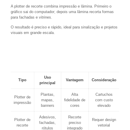
A plotter de recorte combina impressão e lâmina. Primeiro o
gráfico sai do computador; depois uma lâmina recorta formas
para fachadas e vitrines.
O resultado é preciso e rápido, ideal para sinalização e projetos
visuais em grande escala.
“Equipamentos plotter reproduzem imagens de alta
qualidade em grandes dimensões para projetos
profissionais.”
Uso
Tipo
Vantagem
Consideração
principal
Plantas,
Alta
Cartuchos
Plotter de
mapas,
fidelidade de
com custo
impressão
banners
cores
elevado
Adesivos,
Recorte
Plotter de
Requer design
fachadas,
preciso
recorte
vetorial
rótulos
integrado