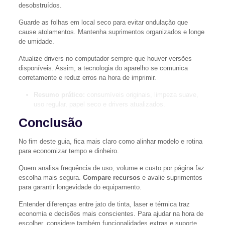
desobstruídos.
Guarde as folhas em local seco para evitar ondulação que
cause atolamentos. Mantenha suprimentos organizados e longe
de umidade.
Atualize drivers no computador sempre que houver versões
disponíveis. Assim, a tecnologia do aparelho se comunica
corretamente e reduz erros na hora de imprimir.
Resumo prático:
consumíveis originais, limpeza suave,
uso regular, papel seco e drivers atualizados.
Conclusão
No fim deste guia, fica mais claro como alinhar modelo e rotina
para economizar tempo e dinheiro.
Quem analisa frequência de uso, volume e custo por página faz
escolha mais segura.
Compare recursos
e avalie suprimentos
para garantir longevidade do equipamento.
Entender diferenças entre jato de tinta, laser e térmica traz
economia e decisões mais conscientes. Para ajudar na hora de
escolher, considere também funcionalidades extras e suporte