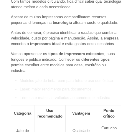
Com tantos modelos circulando, fica difícil saber qual tecnologia
atende melhor a cada necessidade.
Apesar de muitas impressoras compartilharem recursos,
pequenas diferenças na
tecnologia
alteram custo e qualidade.
Antes de comprar, é preciso identificar o
modelo
que combina
velocidade, custo por página e manutenção. Assim, a empresa
encontra a
impressora ideal
e evita gastos desnecessários.
Vamos apresentar os
tipos de impressora existentes
, suas
funções e público indicado. Conhecer os
diferentes tipos
permite escolher entre modelos para casa, escritório ou
indústria.
Modelos jato de tinta: bom para fotos e uso doméstico.
Laser: maior rendimento para documentos.
Térmica e matricial: voltadas ao comércio e indústria.
Uso
Ponto
Categoria
Vantagem
recomendado
crítico
Cartucho
Jato de
Qualidade