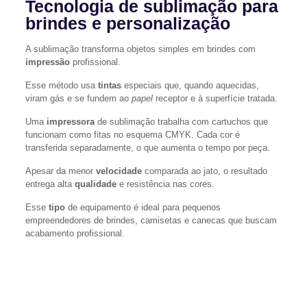
Tecnologia de sublimação para
brindes e personalização
A sublimação transforma objetos simples em brindes com
impressão
profissional.
Esse método usa
tintas
especiais que, quando aquecidas,
viram gás e se fundem ao
papel
receptor e à superfície tratada.
Uma
impressora
de sublimação trabalha com cartuchos que
funcionam como fitas no esquema CMYK. Cada cor é
transferida separadamente, o que aumenta o tempo por peça.
Apesar da menor
velocidade
comparada ao jato, o resultado
entrega alta
qualidade
e resistência nas cores.
Esse
tipo
de equipamento é ideal para pequenos
empreendedores de brindes, camisetas e canecas que buscam
acabamento profissional.
“A sublimação permite criar produtos únicos e duráveis,
perfeitos para quem personaliza com foco em qualidade.”