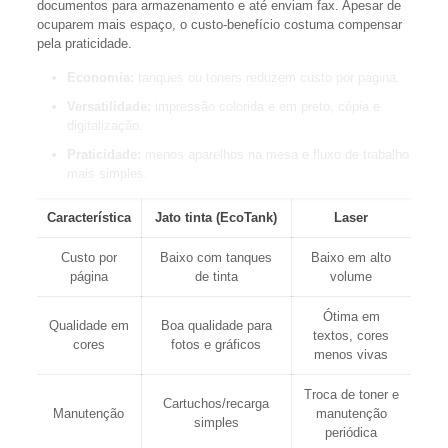
documentos para armazenamento e até enviam fax. Apesar de
ocuparem mais espaço, o custo-benefício costuma compensar
pela praticidade.
Economia:
tanques ou toners reduzem custo por página.
Versatilidade:
impressão colorida e em preto, cópia e
digitalização.
Praticidade:
menos aparelhos na mesa e fluxo de trabalho
mais simples.
Característica
Jato tinta (EcoTank)
Laser
Custo por
Baixo com tanques
Baixo em alto
página
de tinta
volume
Ótima em
Qualidade em
Boa qualidade para
textos, cores
cores
fotos e gráficos
menos vivas
Troca de toner e
Cartuchos/recarga
Manutenção
manutenção
simples
periódica