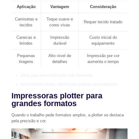
Aplicação
Vantagem
Consideração
Camisetas e
Toque suave e
Requer tecido tratado
tecidos
cores vivas
Canecas e
Impressão
Custo inicial do
brindes
durável
equipamento
Pequenas
Alto nível de
Impressão por cor
tiragens
detalhes
aumenta o tempo
Ideal para personalização sob demanda.
Investimento maior, retorno por produto personalizado.
Impressoras plotter para
grandes formatos
Quando o trabalho pede formatos amplos, a plotter se destaca
pela precisão e cor.