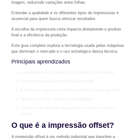
tiragem, reduzindo variações entre folhas.
Entender a qualidade e os diferentes tipos de impressoras é
essencial para quem busca otimizar resultados.
A escolha da impressora certa impacta diretamente o produto
final e a eficiência da produção.
Este guia completo explora a tecnologia usada pelas máquinas
que dominam o mercado e o uso estratégico dessa técnica.
Principais aprendizados
A impressão offset é ideal para produção em escala.
Permite alta qualidade e fidelidade visual.
Escolher a impressora correta melhora o resultado final.
Aplica-se a livros, revistas e embalagens.
Conhecer os tipos de equipamentos otimiza custos e
tempo.
O que é a impressão offset?
A impressão offset é um método industrial que transfere a