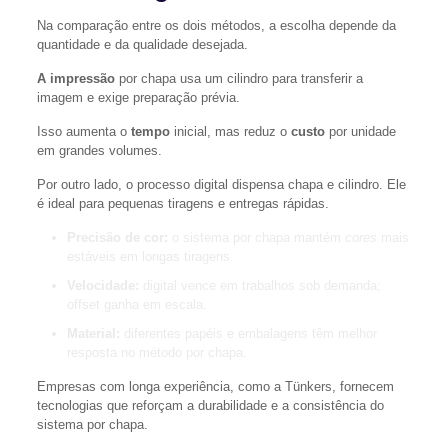
Na comparação entre os dois métodos, a escolha depende da
quantidade e da qualidade desejada.
A impressão
por chapa usa um cilindro para transferir a
imagem e exige preparação prévia.
Isso aumenta o
tempo
inicial, mas reduz o
custo
por unidade
em grandes volumes.
Por outro lado, o processo digital dispensa chapa e cilindro. Ele
é ideal para pequenas tiragens e entregas rápidas.
Precisão de cor:
o sistema por chapa mantém
cores
mais
estáveis em longas tiragens.
Velocidade:
digital vence em trabalhos sob demanda;
offset ganha em escala.
Material:
diferentes papéis e embalagens têm melhor
resposta no método por chapa.
Empresas com longa experiência, como a Tünkers, fornecem
tecnologias que reforçam a durabilidade e a consistência do
sistema por chapa.