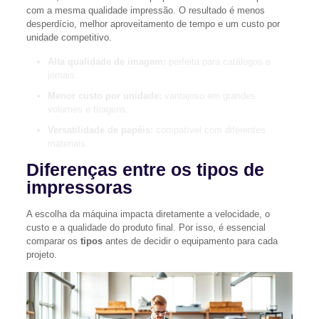
com a mesma qualidade impressão. O resultado é menos
desperdício, melhor aproveitamento de tempo e um custo por
unidade competitivo.
Alta qualidade de imagem:
perfeita para catálogos e
jornais.
Menor custo por unidade:
vantajoso em grandes
volumes e tiragens.
Versatilidade de papéis:
compatível com diferentes
materiais.
Diferenças entre os tipos de
impressoras
A escolha da máquina impacta diretamente a velocidade, o
custo e a qualidade do produto final. Por isso, é essencial
comparar os
tipos
antes de decidir o equipamento para cada
projeto.