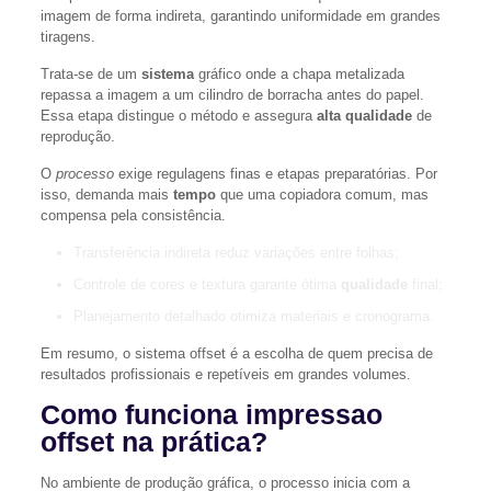
imagem de forma indireta, garantindo uniformidade em grandes
tiragens.
Trata-se de um
sistema
gráfico onde a chapa metalizada
repassa a imagem a um cilindro de borracha antes do papel.
Essa etapa distingue o método e assegura
alta qualidade
de
reprodução.
O
processo
exige regulagens finas e etapas preparatórias. Por
isso, demanda mais
tempo
que uma copiadora comum, mas
compensa pela consistência.
Transferência indireta reduz variações entre folhas;
Controle de cores e textura garante ótima
qualidade
final;
Planejamento detalhado otimiza materiais e cronograma.
Em resumo, o sistema offset é a escolha de quem precisa de
resultados profissionais e repetíveis em grandes volumes.
Como funciona impressao
offset na prática?
No ambiente de produção gráfica, o processo inicia com a