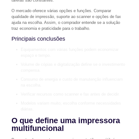
tarefas são constantes.
O mercado oferece várias opções e funções. Comparar
qualidade de impressão, suporte ao scanner e opções de fax
ajuda na escolha. Assim, o comprador entende se a solução
traz economia e praticidade para o trabalho.
Principais conclusões
Equipamentos com várias funções podem economizar
espaço e tempo.
Volume de cópias e digitalização define se o investimento
compensa.
Consumo de energia e custo de manutenção influenciam
na escolha.
Verificar recursos como scanner e fax antes de decidir.
Modelos variam muito; escolha conforme necessidades
diárias.
O que define uma impressora
multifuncional