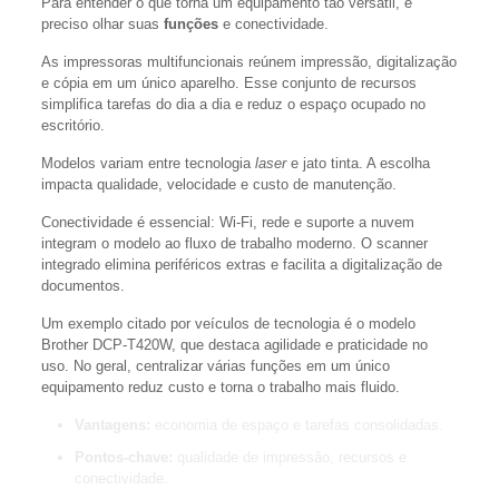
Para entender o que torna um equipamento tão versátil, é
preciso olhar suas
funções
e conectividade.
As impressoras multifuncionais reúnem impressão, digitalização
e cópia em um único aparelho. Esse conjunto de recursos
simplifica tarefas do dia a dia e reduz o espaço ocupado no
escritório.
Modelos variam entre tecnologia
laser
e jato tinta. A escolha
impacta qualidade, velocidade e custo de manutenção.
Conectividade é essencial: Wi‑Fi, rede e suporte a nuvem
integram o modelo ao fluxo de trabalho moderno. O scanner
integrado elimina periféricos extras e facilita a digitalização de
documentos.
Um exemplo citado por veículos de tecnologia é o modelo
Brother DCP‑T420W, que destaca agilidade e praticidade no
uso. No geral, centralizar várias funções em um único
equipamento reduz custo e torna o trabalho mais fluido.
Vantagens:
economia de espaço e tarefas consolidadas.
Pontos-chave:
qualidade de impressão, recursos e
conectividade.