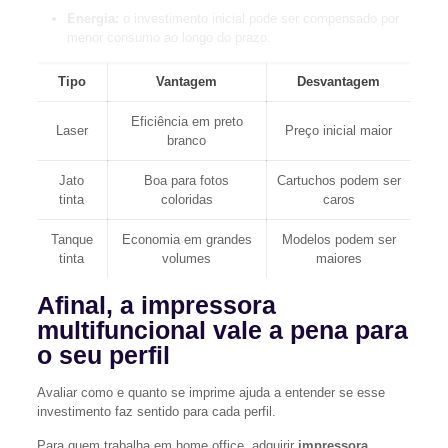
Energia:
o investimento inicial pode ser compensado por
menor consumo ao longo do prazo.
Tipo
Vantagem
Desvantagem
Eficiência em preto
Laser
Preço inicial maior
branco
Jato
Boa para fotos
Cartuchos podem ser
tinta
coloridas
caros
Tanque
Economia em grandes
Modelos podem ser
tinta
volumes
maiores
Afinal, a impressora
multifuncional vale a pena para
o seu perfil
Avaliar como e quanto se imprime ajuda a entender se esse
investimento faz sentido para cada perfil.
Para quem trabalha em home office, adquirir
impressora