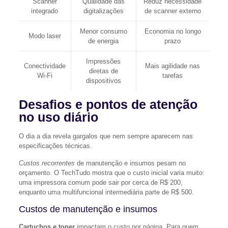
Scanner
Qualidade das
Reduz necessidade
integrado
digitalizações
de scanner externo
Menor consumo
Economia no longo
Modo laser
de energia
prazo
Impressões
Conectividade
Mais agilidade nas
diretas de
Wi‑Fi
tarefas
dispositivos
Desafios e pontos de atenção
no uso diário
O dia a dia revela gargalos que nem sempre aparecem nas
especificações técnicas.
Custos recorrentes
de manutenção e insumos pesam no
orçamento. O TechTudo mostra que o custo inicial varia muito:
uma impressora comum pode sair por cerca de R$ 200,
enquanto uma multifuncional intermediária parte de R$ 500.
Custos de manutenção e insumos
Cartuchos e toner
impactam o custo por página. Para quem