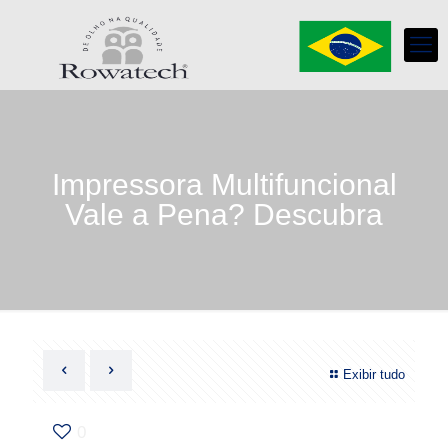
Impressora Multifuncional
Vale a Pena? Descubra
Exibir tudo
0