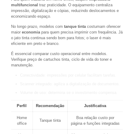
multifuncional
traz praticidade. O equipamento centraliza
impressão,
digitalização
e cópias, reduzindo deslocamentos e
economizando espaço.
No longo prazo, modelos com
tanque tinta
costumam oferecer
maior
economia
para quem precisa imprimir com frequência. Já
o jato tinta continua sendo bom para fotos; o laser é mais
eficiente em preto e branco.
É essencial comparar custo operacional entre modelos.
Verifique preço de cartuchos tinta, ciclo de vida do toner e
manutenção.
Conectividade: impressões por celular facilitam tarefas.
Scanner integrado: agiliza a digitalização de documentos.
Volume de uso: determina se o investimento compensa.
Perfil
Recomendação
Justificativa
Home
Boa relação custo por
Tanque tinta
office
página e funções integradas