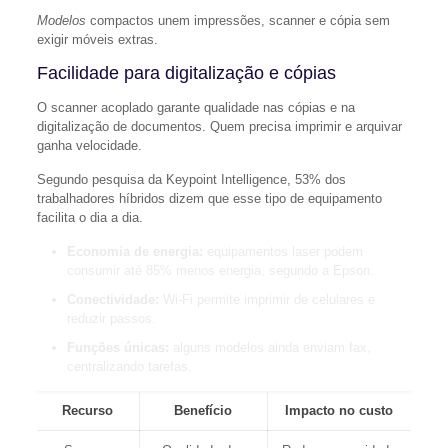
Modelos
compactos unem impressões, scanner e cópia sem
exigir móveis extras.
Facilidade para digitalização e cópias
O scanner acoplado garante qualidade nas cópias e na
digitalização de documentos. Quem precisa imprimir e arquivar
ganha velocidade.
Segundo pesquisa da Keypoint Intelligence, 53% dos
trabalhadores híbridos dizem que esse tipo de equipamento
facilita o dia a dia.
Economia de energia:
equipamentos laser podem
consumir até 85% menos energia, segundo a Epson.
Conectividade:
Wi‑Fi permite imprimir de celulares e
reduzir passos.
Funções únicas:
alguns modelos ainda enviam fax,
centralizando tarefas.
Recurso
Benefício
Impacto no custo